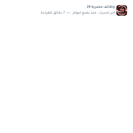
مسابقة وظائف شركة مياه الشرب بدمياط للحاصلين على...
وظائف مصرية 24
هام وعاجل .. اعلان الاختبارات المقررة للمتقدمين لهيئة القومية للإنتاج...
اخر تحديث :
منذ بضع اعوام
7 دقائق للقراءة
وظائف خالية بجريدة الاهرام العدد الاسبوعى بتاريخ الجمعة 19 يوليو.....