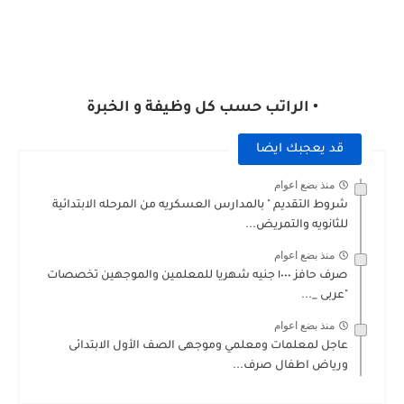
• الراتب حسب كل وظيفة و الخبرة
قد يعجبك ايضا
منذ بضع اعوام
شروط التقديم " بالمدارس العسكريه من المرحله الابتدائية
للثانويه والتمريض...
منذ بضع اعوام
صرف حافز ١٠٠٠ جنيه شهريا للمعلمين والموجهين تخصصات
"عربى _...
منذ بضع اعوام
عاجل لمعلمات ومعلمي وموجهى الصف الأول الابتدائى
ورياض اطفال صرف...