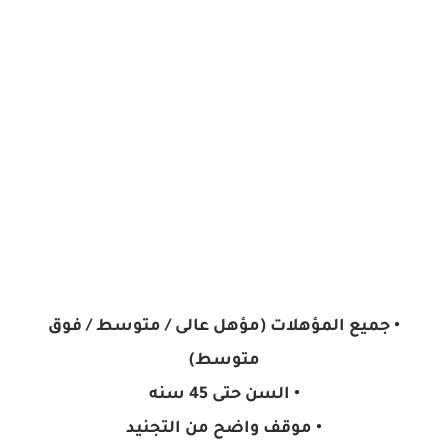
• جميع المؤهلات (مؤهل عالى / متوسط / فوق
متوسط)
• السن حتى 45 سنه
• موقف واضح من التجنيد