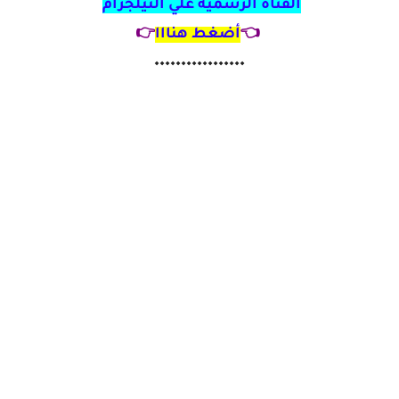
القناة الرسمية علي التيلجرام
👈
أضغط هنااا
👉
٠٠٠٠٠٠٠٠٠٠٠٠٠٠٠٠٠