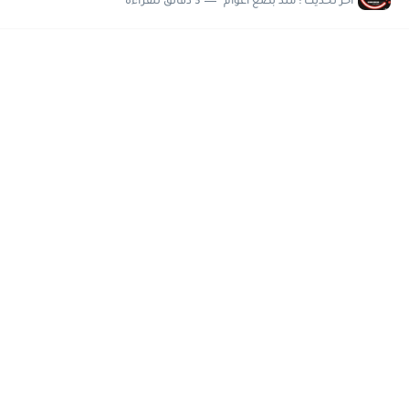
اخر تحديث :
منذ بضع اعوام
3 دقائق للقراءة
مسابقة وظائف شركة مياه الشرب بدمياط للحاصلين على...
هام وعاجل .. اعلان الاختبارات المقررة للمتقدمين لهيئة القومية للإنتاج...
وظائف خالية بجريدة الاهرام العدد الاسبوعى بتاريخ الجمعة 19 يوليو.....