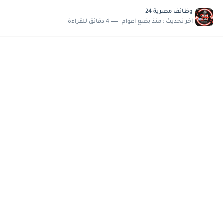
مسابقة وظائف شركة مياه الشرب بدمياط للحاصلين على...
وظائف مصرية 24
هام وعاجل .. اعلان الاختبارات المقررة للمتقدمين لهيئة القومية للإنتاج...
اخر تحديث :
منذ بضع اعوام
4 دقائق للقراءة
وظائف خالية بجريدة الاهرام العدد الاسبوعى بتاريخ الجمعة 19 يوليو.....