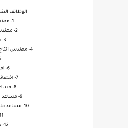
الوظائف الش
1- مهندس مكتب فنى مدنى
2- مهندس مكتب فنى ميكانيكا
3- مشرف انشاءات
4- مهندس انتاج اعمده مسلوبه وهاى ماست
5- مراق
6- امين مخزن مواد خام
7- اخصائى سلامه وصحه مهنيه
8- مساعد ملاحظ انتاج اعمده
9- مساعد ملاحط انتاج ابراج هيكليه
10- مساعد ملاحظ صيانة كهربائيه أوناش
11- فنى لحام 2
12- فنى حجاز تشطيب