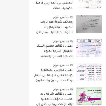
للطلاب بين المدارس خاصة -
حكومية - لغات
منذ بضع اعوام
وظائف شركة كفر الزيات
للمبيدات والكيماويات
للمؤهلات العليا .. قدم الآن
منذ بضع اعوام
اعلان وظائف مصنع السكر
بالفيوم " شركة الفيوم
لصناعة السكر " بالتعاقد
لسنة 2022/2023
منذ بضع اعوام
اعلان مدارس المنصورة
كولدج تعلن حاجتها الى شغل
وظائف مدرسين واخصائيين
واداريين فى مختلف
منذ بضع اعوام
التخصصات للعام الدراسى
اعلان وظائف شركة بريد
الجديد 2022 / 2023
فاست للمؤهلات العليا
والدبلومات برواتب تصل إلي