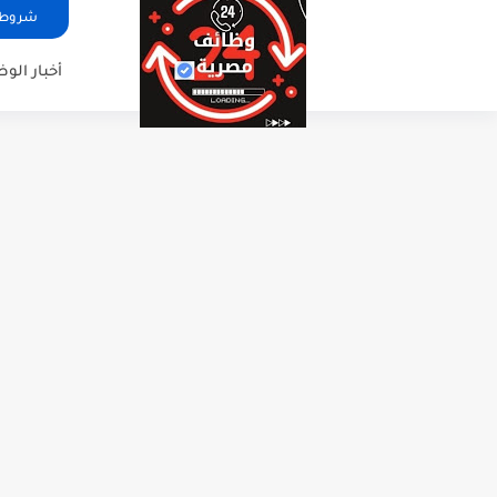
شروط ا
أخبار الو