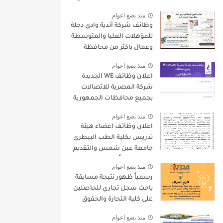
9000 جنيه والتقديم الكترونيا
منذ بضع اعوام
وظائف شركة أندية وادي دجلة
للمؤهلات العليا والمتوسطة
وعمال باكثر من محافظة
منذ بضع اعوام
اعلان وظائف WE الجديدة
شركة المصرية للاتصالات
بجميع محافظات الجمهورية
واستمارة التقديم الالكترونى
منذ بضع اعوام
اعلان وظائف اعضاء هيئة
تدريس بكلية الطب البيطرى
جامعة عين شمس والتقديم
لمدة 15 يوماً من تاريخ نشر
منذ بضع اعوام
الاعلان
رسمياً ظهور نتيجة مسابقة
باحث سجل تجاري للحاصلين
على كلية التجارة والحقوق
واليكم بعض التعليمات
منذ بضع اعوام
الهامة بخصوص المسابقة