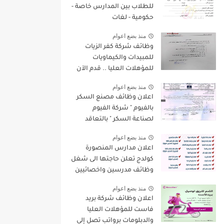
للطلاب بين المدارس خاصة -
حكومية - لغات
منذ بضع اعوام
وظائف شركة كفر الزيات
للمبيدات والكيماويات
للمؤهلات العليا .. قدم الآن
منذ بضع اعوام
اعلان وظائف مصنع السكر
بالفيوم " شركة الفيوم
لصناعة السكر " بالتعاقد
لسنة 2022/2023
منذ بضع اعوام
اعلان مدارس المنصورة
كولدج تعلن حاجتها الى شغل
وظائف مدرسين واخصائيين
واداريين فى مختلف
منذ بضع اعوام
التخصصات للعام الدراسى
اعلان وظائف شركة بريد
الجديد 2022 / 2023
فاست للمؤهلات العليا
والدبلومات برواتب تصل إلي