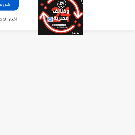
شروط ا
أخبار الو