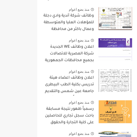
9000 جنيه والتقديم الكترونيا
منذ بضع اعوام
وظائف شركة أندية وادي دجلة
للمؤهلات العليا والمتوسطة
وعمال باكثر من محافظة
منذ بضع اعوام
اعلان وظائف WE الجديدة
شركة المصرية للاتصالات
بجميع محافظات الجمهورية
واستمارة التقديم الالكترونى
منذ بضع اعوام
اعلان وظائف اعضاء هيئة
تدريس بكلية الطب البيطرى
جامعة عين شمس والتقديم
لمدة 15 يوماً من تاريخ نشر
منذ بضع اعوام
الاعلان
رسمياً ظهور نتيجة مسابقة
باحث سجل تجاري للحاصلين
على كلية التجارة والحقوق
واليكم بعض التعليمات
منذ بضع اعوام
الهامة بخصوص المسابقة