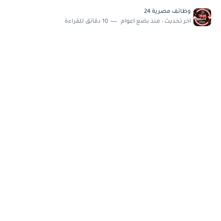
مسابقة وظائف شركة مياه الشرب بدمياط للحاصلين على...
وظائف مصرية 24
هام وعاجل .. اعلان الاختبارات المقررة للمتقدمين لهيئة القومية للإنتاج...
اخر تحديث :
منذ بضع اعوام
10 دقائق للقراءة
وظائف خالية بجريدة الاهرام العدد الاسبوعى بتاريخ الجمعة 19 يوليو.....