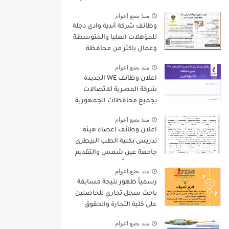
9000 جنيه والتقديم الكترونيا
منذ بضع اعوام
وظائف شركة أندية وادي دجلة
للمؤهلات العليا والمتوسطة
وعمال باكثر من محافظة
منذ بضع اعوام
اعلان وظائف WE الجديدة
شركة المصرية للاتصالات
بجميع محافظات الجمهورية
واستمارة التقديم الالكترونى
منذ بضع اعوام
اعلان وظائف اعضاء هيئة
تدريس بكلية الطب البيطرى
جامعة عين شمس والتقديم
لمدة 15 يوماً من تاريخ نشر
منذ بضع اعوام
الاعلان
رسمياً ظهور نتيجة مسابقة
باحث سجل تجاري للحاصلين
على كلية التجارة والحقوق
واليكم بعض التعليمات
منذ بضع اعوام
الهامة بخصوص المسابقة