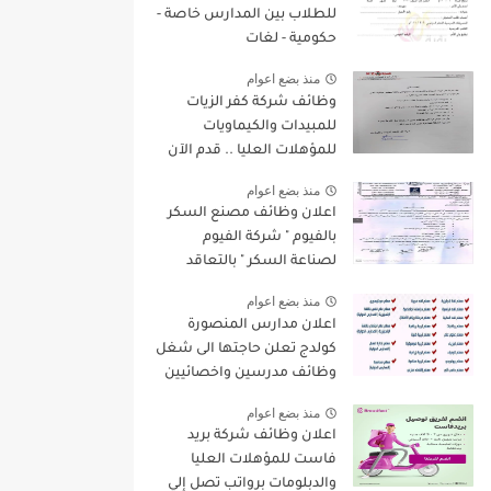
للطلاب بين المدارس خاصة -
حكومية - لغات
منذ بضع اعوام
وظائف شركة كفر الزيات
للمبيدات والكيماويات
للمؤهلات العليا .. قدم الآن
منذ بضع اعوام
اعلان وظائف مصنع السكر
بالفيوم " شركة الفيوم
لصناعة السكر " بالتعاقد
لسنة 2022/2023
منذ بضع اعوام
اعلان مدارس المنصورة
كولدج تعلن حاجتها الى شغل
وظائف مدرسين واخصائيين
واداريين فى مختلف
منذ بضع اعوام
التخصصات للعام الدراسى
اعلان وظائف شركة بريد
الجديد 2022 / 2023
فاست للمؤهلات العليا
والدبلومات برواتب تصل إلي