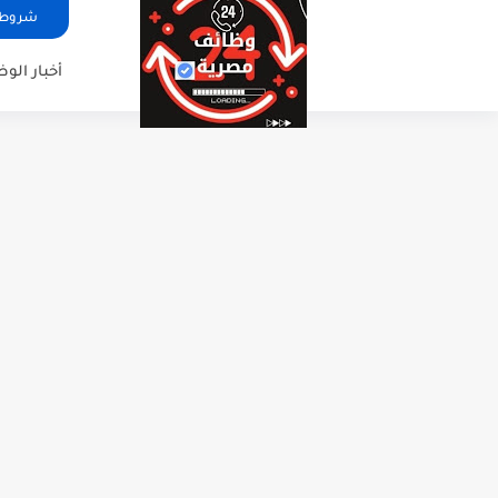
شروط ا
أخبار الو