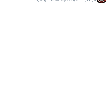
اخر تحديث :
منذ بضع اعوام
8 دقائق للقراءة
مسابقة وظائف شركة مياه الشرب بدمياط للحاصلين على...
هام وعاجل .. اعلان الاختبارات المقررة للمتقدمين لهيئة القومية للإنتاج...
وظائف خالية بجريدة الاهرام العدد الاسبوعى بتاريخ الجمعة 19 يوليو.....