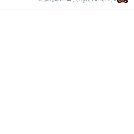
اخر تحديث :
منذ بضع اعوام
10 دقائق للقراءة
مسابقة وظائف شركة مياه الشرب بدمياط للحاصلين على...
هام وعاجل .. اعلان الاختبارات المقررة للمتقدمين لهيئة القومية للإنتاج...
وظائف خالية بجريدة الاهرام العدد الاسبوعى بتاريخ الجمعة 19 يوليو.....