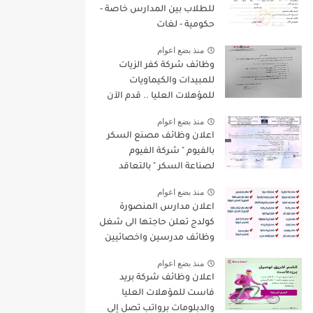
للطلاب بين المدارس خاصة -
حكومية - لغات
منذ بضع اعوام
وظائف شركة كفر الزيات
للمبيدات والكيماويات
للمؤهلات العليا .. قدم الآن
منذ بضع اعوام
اعلان وظائف مصنع السكر
بالفيوم " شركة الفيوم
لصناعة السكر " بالتعاقد
لسنة 2022/2023
منذ بضع اعوام
اعلان مدارس المنصورة
كولدج تعلن حاجتها الى شغل
وظائف مدرسين واخصائيين
واداريين فى مختلف
منذ بضع اعوام
التخصصات للعام الدراسى
اعلان وظائف شركة بريد
الجديد 2022 / 2023
فاست للمؤهلات العليا
والدبلومات برواتب تصل إلي