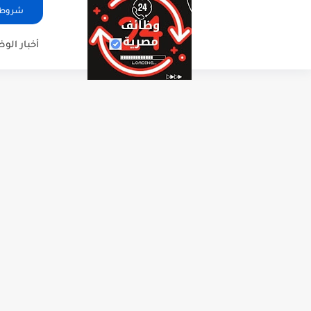
شروط ا
أخبار الو