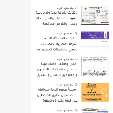
9000 جنيه والتقديم الكترونيا
منذ بضع اعوام
وظائف شركة أندية وادي دجلة
للمؤهلات العليا والمتوسطة
وعمال باكثر من محافظة
منذ بضع اعوام
اعلان وظائف WE الجديدة
شركة المصرية للاتصالات
بجميع محافظات الجمهورية
واستمارة التقديم الالكترونى
منذ بضع اعوام
اعلان وظائف اعضاء هيئة
تدريس بكلية الطب البيطرى
جامعة عين شمس والتقديم
لمدة 15 يوماً من تاريخ نشر
منذ بضع اعوام
الاعلان
رسمياً ظهور نتيجة مسابقة
باحث سجل تجاري للحاصلين
على كلية التجارة والحقوق
واليكم بعض التعليمات
منذ بضع اعوام
الهامة بخصوص المسابقة