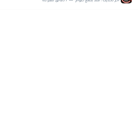
اخر تحديث :
منذ بضع اعوام
7 دقائق للقراءة
مسابقة وظائف شركة مياه الشرب بدمياط للحاصلين على...
هام وعاجل .. اعلان الاختبارات المقررة للمتقدمين لهيئة القومية للإنتاج...
وظائف خالية بجريدة الاهرام العدد الاسبوعى بتاريخ الجمعة 19 يوليو.....