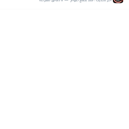
اخر تحديث :
منذ بضع اعوام
6 دقائق للقراءة
مسابقة وظائف شركة مياه الشرب بدمياط للحاصلين على...
هام وعاجل .. اعلان الاختبارات المقررة للمتقدمين لهيئة القومية للإنتاج...
وظائف خالية بجريدة الاهرام العدد الاسبوعى بتاريخ الجمعة 19 يوليو.....