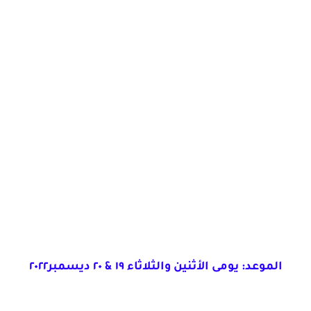
الموعد: يومى الأثنين والثلاثاء ١٩ & ٢٠ ديسمبر٢٠٢٢