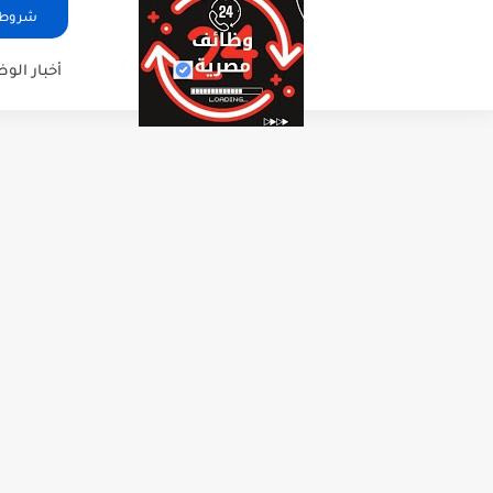
شروط ا
أخبار الو