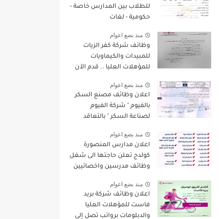
للطلاب بين المدارس خاصة -
حكومية - لغات
منذ بضع اعوام
وظائف شركة كفر الزيات
للمبيدات والكيماويات
للمؤهلات العليا .. قدم الآن
منذ بضع اعوام
اعلان وظائف مصنع السكر
بالفيوم " شركة الفيوم
لصناعة السكر " بالتعاقد
لسنة 2022/2023
منذ بضع اعوام
اعلان مدارس المنصورة
كولدج تعلن حاجتها الى شغل
وظائف مدرسين واخصائيين
واداريين فى مختلف
منذ بضع اعوام
التخصصات للعام الدراسى
اعلان وظائف شركة بريد
الجديد 2022 / 2023
فاست للمؤهلات العليا
والدبلومات برواتب تصل إلي