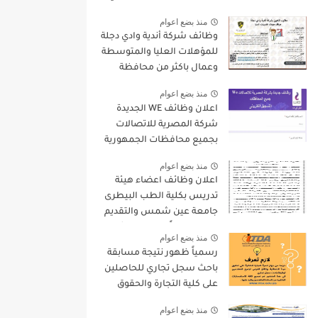
9000 جنيه والتقديم الكترونيا
منذ بضع اعوام
وظائف شركة أندية وادي دجلة
للمؤهلات العليا والمتوسطة
وعمال باكثر من محافظة
منذ بضع اعوام
اعلان وظائف WE الجديدة
شركة المصرية للاتصالات
بجميع محافظات الجمهورية
واستمارة التقديم الالكترونى
منذ بضع اعوام
اعلان وظائف اعضاء هيئة
تدريس بكلية الطب البيطرى
جامعة عين شمس والتقديم
لمدة 15 يوماً من تاريخ نشر
منذ بضع اعوام
الاعلان
رسمياً ظهور نتيجة مسابقة
باحث سجل تجاري للحاصلين
على كلية التجارة والحقوق
واليكم بعض التعليمات
منذ بضع اعوام
الهامة بخصوص المسابقة