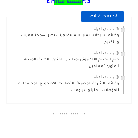
👈
أضغط هنااا
👉
قد يعجبك ايضا
منذ بضع اعوام
وظائف شركة سيمنز الالمانية بمرتب يصل ٥٠٠٠ جنيه مرتب
والتقديم...
منذ بضع اعوام
فتح التقديم الالكترونى بمدارس الخندق الاهلية بالمدينه
المنوره " معلمين...
منذ بضع اعوام
وظائف الشركة المصرية للاتصالات WE بجميع المحافظات
للمؤهلات العليا والدبلومات...
..................