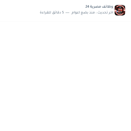
مسابقة وظائف شركة مياه الشرب بدمياط للحاصلين على...
وظائف مصرية 24
هام وعاجل .. اعلان الاختبارات المقررة للمتقدمين لهيئة القومية للإنتاج...
اخر تحديث :
منذ بضع اعوام
5 دقائق للقراءة
وظائف خالية بجريدة الاهرام العدد الاسبوعى بتاريخ الجمعة 19 يوليو.....