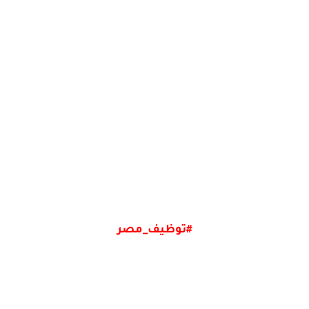
#توظيف_مصر