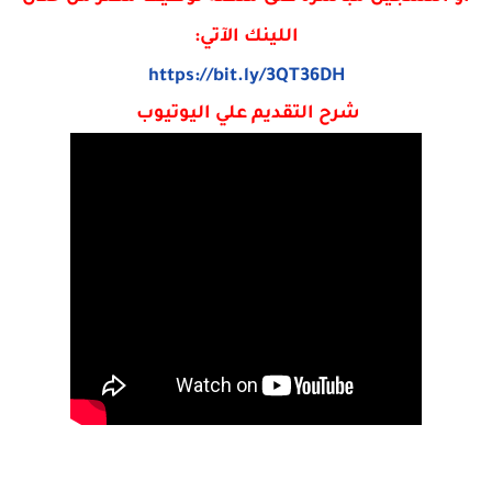
اللينك الآتي:
https://bit.ly/3QT36DH
شرح التقديم علي اليوتيوب