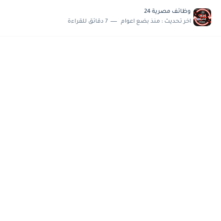
مسابقة وظائف شركة مياه الشرب بدمياط للحاصلين على...
وظائف مصرية 24
هام وعاجل .. اعلان الاختبارات المقررة للمتقدمين لهيئة القومية للإنتاج...
اخر تحديث :
منذ بضع اعوام
7 دقائق للقراءة
وظائف خالية بجريدة الاهرام العدد الاسبوعى بتاريخ الجمعة 19 يوليو.....