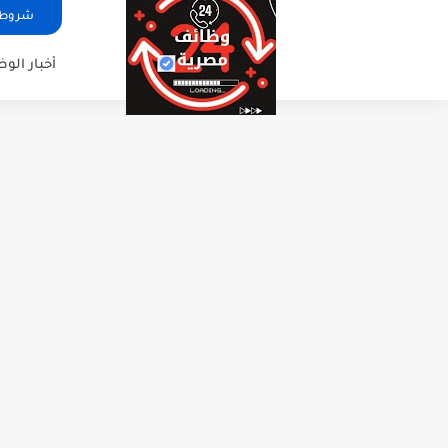
شروط ا
أخبار الو