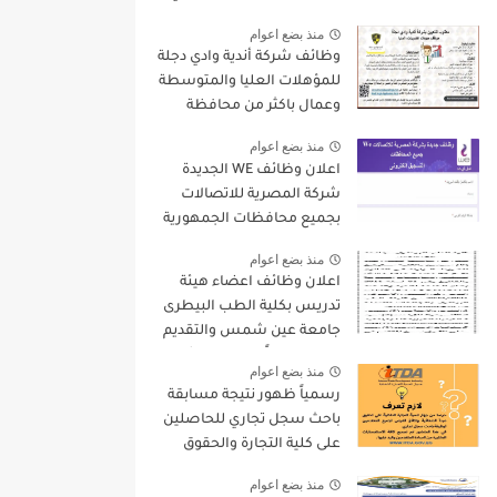
9000 جنيه والتقديم الكترونيا
منذ بضع اعوام
وظائف شركة أندية وادي دجلة
للمؤهلات العليا والمتوسطة
وعمال باكثر من محافظة
منذ بضع اعوام
اعلان وظائف WE الجديدة
شركة المصرية للاتصالات
بجميع محافظات الجمهورية
واستمارة التقديم الالكترونى
منذ بضع اعوام
اعلان وظائف اعضاء هيئة
تدريس بكلية الطب البيطرى
جامعة عين شمس والتقديم
لمدة 15 يوماً من تاريخ نشر
منذ بضع اعوام
الاعلان
رسمياً ظهور نتيجة مسابقة
باحث سجل تجاري للحاصلين
على كلية التجارة والحقوق
واليكم بعض التعليمات
منذ بضع اعوام
الهامة بخصوص المسابقة