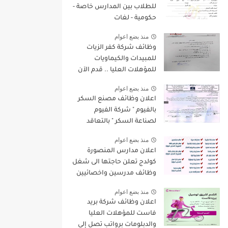
للطلاب بين المدارس خاصة -
حكومية - لغات
منذ بضع اعوام
وظائف شركة كفر الزيات
للمبيدات والكيماويات
للمؤهلات العليا .. قدم الآن
منذ بضع اعوام
اعلان وظائف مصنع السكر
بالفيوم " شركة الفيوم
لصناعة السكر " بالتعاقد
لسنة 2022/2023
منذ بضع اعوام
اعلان مدارس المنصورة
كولدج تعلن حاجتها الى شغل
وظائف مدرسين واخصائيين
واداريين فى مختلف
منذ بضع اعوام
التخصصات للعام الدراسى
اعلان وظائف شركة بريد
الجديد 2022 / 2023
فاست للمؤهلات العليا
والدبلومات برواتب تصل إلي