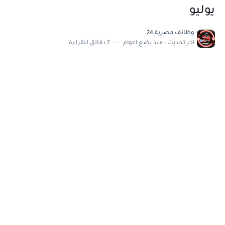
مسابقة وظائف شركة مياه الشرب بدمياط للحاصلين على...
يوليو
هام وعاجل .. اعلان الاختبارات المقررة للمتقدمين لهيئة القومية للإنتاج...
وظائف مصرية 24
وظائف خالية بجريدة الاهرام العدد الاسبوعى بتاريخ الجمعة 19 يوليو.....
اخر تحديث :
منذ بضع اعوام
7 دقائق للقراءة