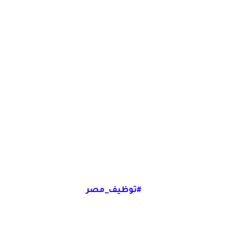
#توظيف_مصر