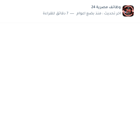
مسابقة وظائف شركة مياه الشرب بدمياط للحاصلين على...
وظائف مصرية 24
هام وعاجل .. اعلان الاختبارات المقررة للمتقدمين لهيئة القومية للإنتاج...
اخر تحديث :
منذ بضع اعوام
7 دقائق للقراءة
وظائف خالية بجريدة الاهرام العدد الاسبوعى بتاريخ الجمعة 19 يوليو.....