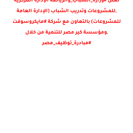
تعلن #وزارة_الشباب_والرياضة الإدارة المركزية
,للمشروعات وتدريب الشباب (الإدارة العامة
للمشروعات) بالتعاون مع شركة #مايكروسوفت
,ومؤسسة كير مصر للتنمية من خلال
#مبادرة_توظيف_مصر