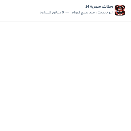
مسابقة وظائف شركة مياه الشرب بدمياط للحاصلين على...
وظائف مصرية 24
هام وعاجل .. اعلان الاختبارات المقررة للمتقدمين لهيئة القومية للإنتاج...
اخر تحديث :
منذ بضع اعوام
9 دقائق للقراءة
وظائف خالية بجريدة الاهرام العدد الاسبوعى بتاريخ الجمعة 19 يوليو.....