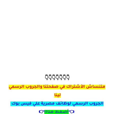
👇👇👇👇👇👇👇
متنساش الأشتراك في صفحتنا والجروب الرسمي
لينا
الجروب الرسمي لوظائف مصرية علي فيس بوك
👈
أضغط هنااا
👉