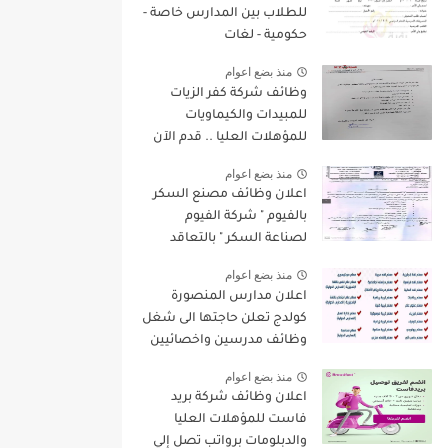
للطلاب بين المدارس خاصة -
حكومية - لغات
منذ بضع اعوام
وظائف شركة كفر الزيات
للمبيدات والكيماويات
للمؤهلات العليا .. قدم الآن
منذ بضع اعوام
اعلان وظائف مصنع السكر
بالفيوم " شركة الفيوم
لصناعة السكر " بالتعاقد
لسنة 2022/2023
منذ بضع اعوام
اعلان مدارس المنصورة
كولدج تعلن حاجتها الى شغل
وظائف مدرسين واخصائيين
واداريين فى مختلف
منذ بضع اعوام
التخصصات للعام الدراسى
اعلان وظائف شركة بريد
الجديد 2022 / 2023
فاست للمؤهلات العليا
والدبلومات برواتب تصل إلي