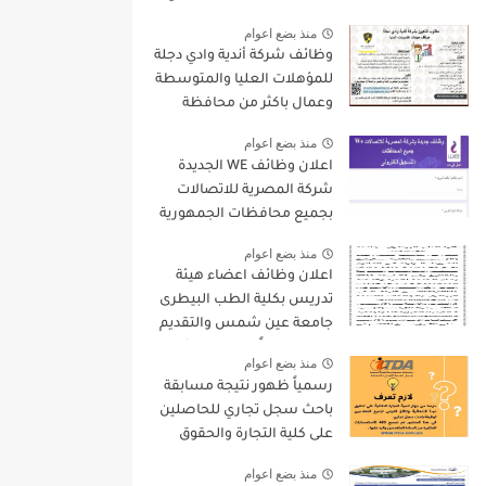
9000 جنيه والتقديم الكترونيا
منذ بضع اعوام
وظائف شركة أندية وادي دجلة
للمؤهلات العليا والمتوسطة
وعمال باكثر من محافظة
منذ بضع اعوام
اعلان وظائف WE الجديدة
شركة المصرية للاتصالات
بجميع محافظات الجمهورية
واستمارة التقديم الالكترونى
منذ بضع اعوام
اعلان وظائف اعضاء هيئة
تدريس بكلية الطب البيطرى
جامعة عين شمس والتقديم
لمدة 15 يوماً من تاريخ نشر
منذ بضع اعوام
الاعلان
رسمياً ظهور نتيجة مسابقة
باحث سجل تجاري للحاصلين
على كلية التجارة والحقوق
واليكم بعض التعليمات
منذ بضع اعوام
الهامة بخصوص المسابقة