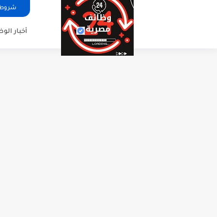
شروط ا
أخبار الو