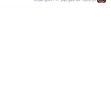
اخر تحديث :
منذ بضع اعوام
7 دقائق للقراءة
مسابقة وظائف شركة مياه الشرب بدمياط للحاصلين على...
هام وعاجل .. اعلان الاختبارات المقررة للمتقدمين لهيئة القومية للإنتاج...
وظائف خالية بجريدة الاهرام العدد الاسبوعى بتاريخ الجمعة 19 يوليو.....