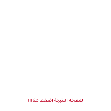
لمعرفه النتيجة اضغط هناااا