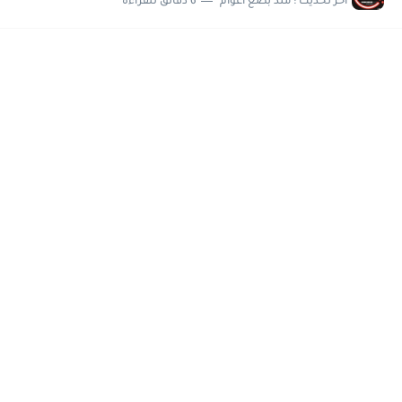
اخر تحديث :
منذ بضع اعوام
6 دقائق للقراءة
مسابقة وظائف شركة مياه الشرب بدمياط للحاصلين على...
هام وعاجل .. اعلان الاختبارات المقررة للمتقدمين لهيئة القومية للإنتاج...
وظائف خالية بجريدة الاهرام العدد الاسبوعى بتاريخ الجمعة 19 يوليو.....