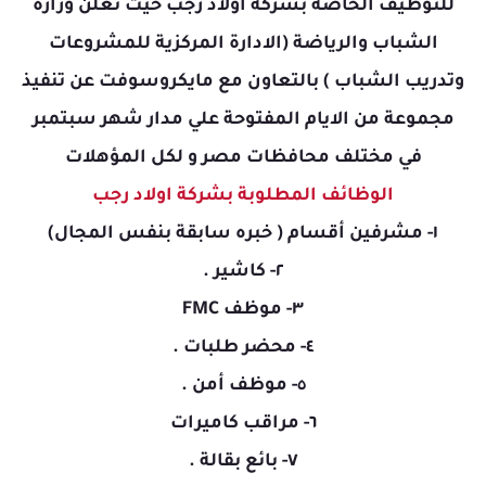
للتوظيف الخاصة بشركة أولاد رجب حيث تعلن وزارة
الشباب والرياضة (الادارة المركزية للمشروعات
وتدريب الشباب ) بالتعاون مع مايكروسوفت عن تنفيذ
مجموعة من الايام المفتوحة علي مدار شهر سبتمبر
في مختلف محافظات مصر و لكل المؤهلات
الوظائف المطلوبة بشركة اولاد رجب
١- مشرفين أقسام ( خبره سابقة بنفس المجال)
٢- كاشير .
٣- موظف FMC
٤- محضر طلبات .
٥- موظف أمن .
٦- مراقب كاميرات
٧- بائع بقالة .