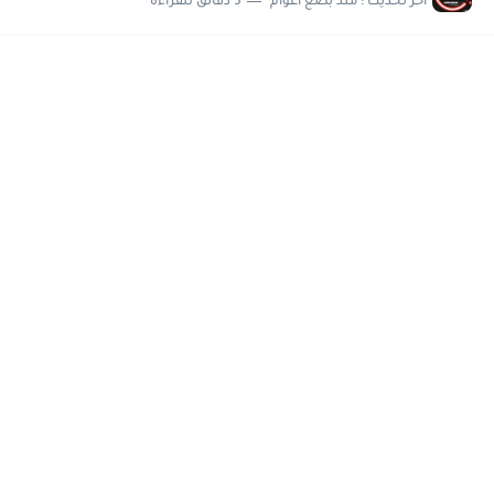
اخر تحديث :
منذ بضع اعوام
5 دقائق للقراءة
مسابقة وظائف شركة مياه الشرب بدمياط للحاصلين على...
هام وعاجل .. اعلان الاختبارات المقررة للمتقدمين لهيئة القومية للإنتاج...
وظائف خالية بجريدة الاهرام العدد الاسبوعى بتاريخ الجمعة 19 يوليو.....