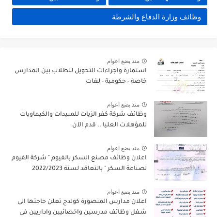
وظائف وزارة الدفاع والشرطة
منذ بضع اعوام
استمارة واجراءات التحويل للطلاب بين المدارس
خاصة - حكومية - لغات
منذ بضع اعوام
وظائف شركة كفر الزيات للمبيدات والكيماويات
للمؤهلات العليا .. قدم الآن
منذ بضع اعوام
اعلان وظائف مصنع السكر بالفيوم " شركة الفيوم
لصناعة السكر " بالتعاقد لسنة 2022/2023
منذ بضع اعوام
اعلان مدارس المنصورة كولدج تعلن حاجتها الى
شغل وظائف مدرسين واخصائيين واداريين فى