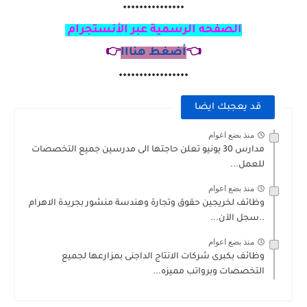
٠٠٠٠٠٠٠٠٠٠٠٠٠٠٠
الصفحه الرسمية عبر الأنستجرام
👈
أضغط هنااا
👉
٠٠٠٠٠٠٠٠٠٠٠٠٠٠٠٠٠
قد يعجبك ايضا
منذ بضع اعوام
مدارس 30 يونيو تعلن حاجتها الى مدرسين جميع التخصصات
للعمل...
منذ بضع اعوام
وظائف لخريجين حقوق وتجارة وهندسة منشور بجريدة الاهرام
..سجل الآن...
منذ بضع اعوام
وظائف بكبرى شركات الانتاج الداجنى بمزارعها لجميع
التخصصات وبرواتب مميزه...