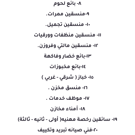
٨- بائع لحوم
٩-منسقين ممرات.
١٠- منسقين تجميل.
١١- منسقين منظفات وورقيات
١٢- منسقين مالتي وفروزن.
١٣-بائع خضار وفاكهة
١٤-بائع مخبوزات
١٥- خباز ( شرقي - غربي )
١٦- منسق مخزن .
١٧- موظف خدمات .
١٨- أمناء مخازن
١٩- سائقين رخصة مهنيه( أولى - ثانيه - ثالثة)
٢٠-فني صيانه تبريد وتكييف