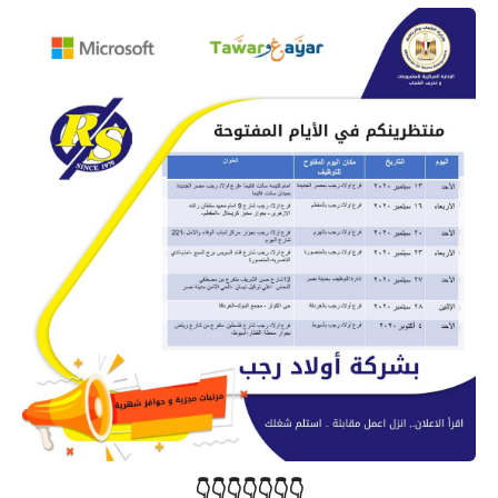
👇👇👇👇👇👇👇