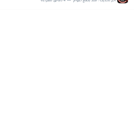
اخر تحديث :
منذ بضع اعوام
4 دقائق للقراءة
مسابقة وظائف شركة مياه الشرب بدمياط للحاصلين على...
هام وعاجل .. اعلان الاختبارات المقررة للمتقدمين لهيئة القومية للإنتاج...
وظائف خالية بجريدة الاهرام العدد الاسبوعى بتاريخ الجمعة 19 يوليو.....