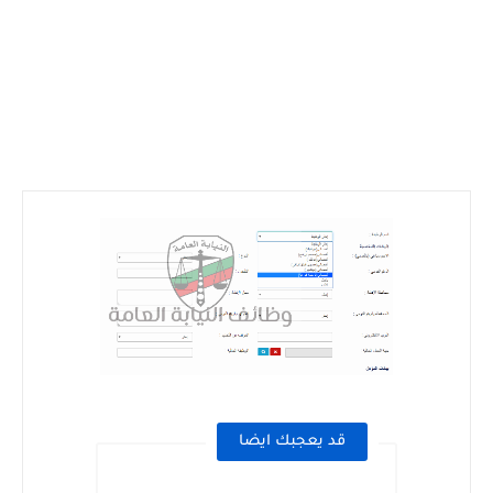
قد يعجبك ايضا