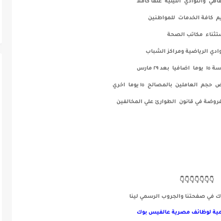
اهي والنوادي الليلية غلقا كاملا
م كافة الخدمات للمواطنين
تثناء مكاتب الصحة
ادي الرياضية ومراكز الشباب
د ٢٩ مارس
العاملين بالمصالح ١٥ يوما اخري
روضة في قانون الطوارئ علي المخالفين
👇👇👇👇👇👇👇
 في صفحتنا والجروب الرسمي لينا
ية لوظائف مصرية
عالفيس بوك