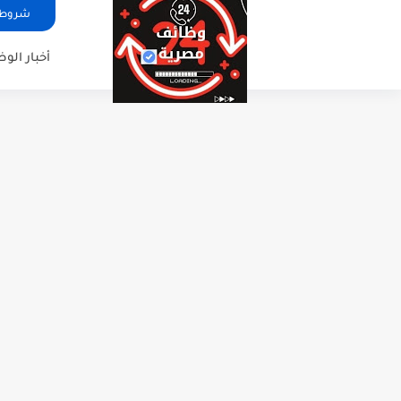
شروط ا
أخبار الو