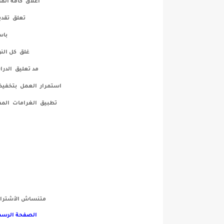
اغلاق كافة المق
تعلق تقدي
باس
غلق كل النو
مد تعليق الدراسة ١٥ يوما اضافيا بع
استمرار العمل بتخفيض حجم 
تطبيق الغرامات المف
متنساش الأشتراك
الصفحة الرسم