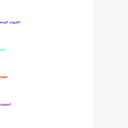
 عالفيس بوك
ويتر

وتيوب
نستجرام