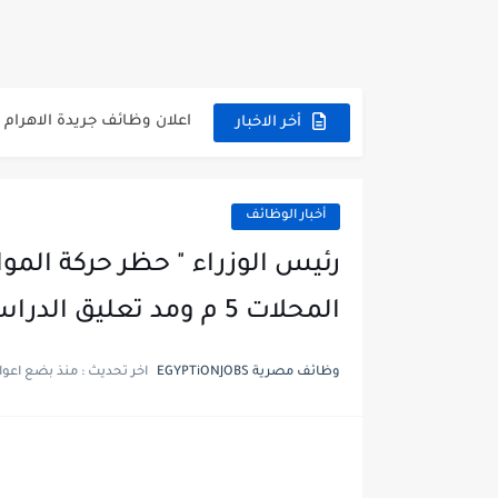
وظائف حكومية مسابقة الأزهر 2025 للمؤهلات والكليات المطلوبة للتقديم لم
وظائف خالية بالجهاز القومى
اعلان وظائف جريدة الاهرام المصرية ع
أخر الاخبار
وظائف خالية بشركة التنقيب 
وظائف مجموعة العربى للحا
أخبار الوظائف
اعلان وظائف جريدة الاهرام العدد
فتح باب التقديم بإكاديمية ا
المحلات 5 م ومد تعليق الدراسة "
مسابقة وظائف شركة مياه ا
وظائف مصرية EGYPTiONJOBS
اخر تحديث :
منذ بضع اعوا
هام وعاجل .. اعلان الاختبارا
وظائف خالية بجريدة الاهرام العدد