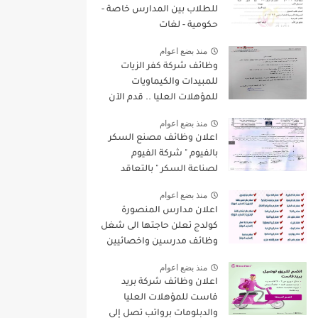
للطلاب بين المدارس خاصة -
حكومية - لغات
منذ بضع اعوام
وظائف شركة كفر الزيات
للمبيدات والكيماويات
للمؤهلات العليا .. قدم الآن
منذ بضع اعوام
اعلان وظائف مصنع السكر
بالفيوم " شركة الفيوم
لصناعة السكر " بالتعاقد
لسنة 2022/2023
منذ بضع اعوام
اعلان مدارس المنصورة
كولدج تعلن حاجتها الى شغل
وظائف مدرسين واخصائيين
واداريين فى مختلف
منذ بضع اعوام
التخصصات للعام الدراسى
اعلان وظائف شركة بريد
الجديد 2022 / 2023
فاست للمؤهلات العليا
والدبلومات برواتب تصل إلي