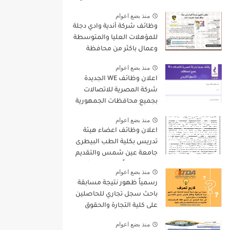
9000 جنيه والتقديم الكترونيا
منذ بضع اعوام
وظائف شركة أندية وادي دجلة
للمؤهلات العليا والمتوسطة
وعمال باكثر من محافظة
منذ بضع اعوام
اعلان وظائف WE الجديدة
شركة المصرية للاتصالات
بجميع محافظات الجمهورية
واستمارة التقديم الالكترونى
منذ بضع اعوام
اعلان وظائف اعضاء هيئة
تدريس بكلية الطب البيطرى
جامعة عين شمس والتقديم
لمدة 15 يوماً من تاريخ نشر
منذ بضع اعوام
الاعلان
رسمياً ظهور نتيجة مسابقة
باحث سجل تجاري للحاصلين
على كلية التجارة والحقوق
واليكم بعض التعليمات
منذ بضع اعوام
الهامة بخصوص المسابقة