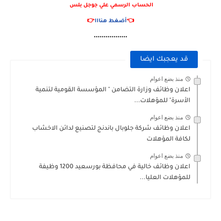
الحساب الرسمي علي جوجل بلس
👈
أضغط هنااا
👉
٠٠٠٠٠٠٠٠٠٠٠٠٠٠٠٠٠
قد يعجبك ايضا
منذ بضع اعوام
اعلان وظائف وزارة التضامن " المؤسسة القومية لتنمية
الأسرة" للمؤهلات...
منذ بضع اعوام
اعلان وظائف شركة جلوبال باندنج لتصنيع لدائن الاخشاب
لكافة المؤهلات
منذ بضع اعوام
اعلان وظائف خالية في محافظة بورسعيد 1200 وظيفة
للمؤهلات العليا...