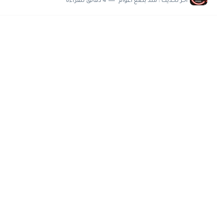
اخر تحديث :
منذ بضع اعوام
4 دقائق للقراءة
مسابقة وظائف شركة مياه الشرب بدمياط للحاصلين على...
هام وعاجل .. اعلان الاختبارات المقررة للمتقدمين لهيئة القومية للإنتاج...
وظائف خالية بجريدة الاهرام العدد الاسبوعى بتاريخ الجمعة 19 يوليو.....