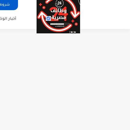
شروط ا
أخبار الو