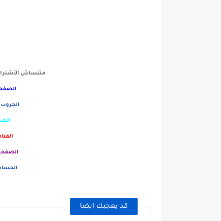
متنساش الأشتراك
الصفحة
الجروب 
الصف
القنا
الصفحه 
الحساب
قد يعجبك ايضا