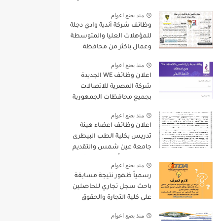
9000 جنيه والتقديم الكترونيا
منذ بضع اعوام
وظائف شركة أندية وادي دجلة
للمؤهلات العليا والمتوسطة
وعمال باكثر من محافظة
منذ بضع اعوام
اعلان وظائف WE الجديدة
شركة المصرية للاتصالات
بجميع محافظات الجمهورية
واستمارة التقديم الالكترونى
منذ بضع اعوام
اعلان وظائف اعضاء هيئة
تدريس بكلية الطب البيطرى
جامعة عين شمس والتقديم
لمدة 15 يوماً من تاريخ نشر
منذ بضع اعوام
الاعلان
رسمياً ظهور نتيجة مسابقة
باحث سجل تجاري للحاصلين
على كلية التجارة والحقوق
واليكم بعض التعليمات
منذ بضع اعوام
الهامة بخصوص المسابقة