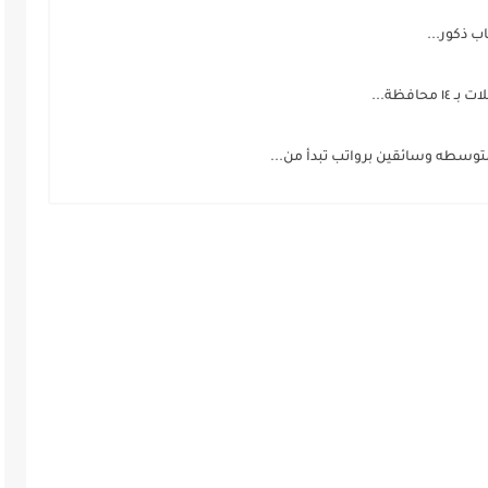
ب ذكور...
افظة...
متوسطه وسائقين برواتب تبدأ من...