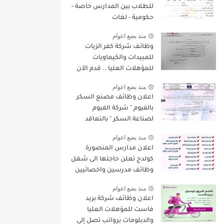
للطلاب بين المدارس خاصة -
حكومية - لغات
منذ بضع اعوام
وظائف شركة كفر الزيات
للمبيدات والكيماويات
للمؤهلات العليا .. قدم الآن
منذ بضع اعوام
اعلان وظائف مصنع السكر
بالفيوم " شركة الفيوم
لصناعة السكر " بالتعاقد
لسنة 2022/2023
منذ بضع اعوام
اعلان مدارس المنصورة
كولدج تعلن حاجتها الى شغل
وظائف مدرسين واخصائيين
واداريين فى مختلف
منذ بضع اعوام
التخصصات للعام الدراسى
اعلان وظائف شركة بريد
الجديد 2022 / 2023
فاست للمؤهلات العليا
والدبلومات برواتب تصل إلي