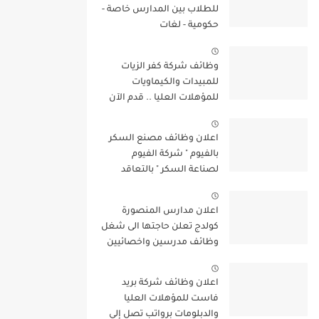
للطلاب بين المدارس خاصة -
حكومية - لغات
وظائف شركة كفر الزيات
للمبيدات والكيماويات
للمؤهلات العليا .. قدم الآن
اعلان وظائف مصنع السكر
بالفيوم " شركة الفيوم
لصناعة السكر " بالتعاقد
لسنة 2022/2023
اعلان مدارس المنصورة
كولدج تعلن حاجتها الى شغل
وظائف مدرسين واخصائيين
واداريين فى مختلف
التخصصات للعام الدراسى
اعلان وظائف شركة بريد
الجديد 2022 / 2023
فاست للمؤهلات العليا
والدبلومات برواتب تصل إلي