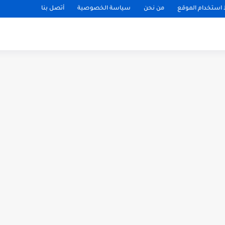
ستخدام الموقع
من نحن
سياسة الخصوصية
أتصل بنا
ظائف
حكومية
الخاص
مهندسين
محاسبين
دبلومات
بترول
ال