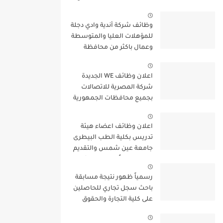
9000 جنيه والتقديم الكترونيا
وظائف شركة أندية وادي دجلة
للمؤهلات العليا والمتوسطة
وعمال باكثر من محافظة
اعلان وظائف WE الجديدة
شركة المصرية للاتصالات
بجميع محافظات الجمهورية
واستمارة التقديم الالكترونى
اعلان وظائف اعضاء هيئة
تدريس بكلية الطب البيطرى
جامعة عين شمس والتقديم
لمدة 15 يوماً من تاريخ نشر
الاعلان
رسمياً ظهور نتيجة مسابقة
باحث سجل تجاري للحاصلين
على كلية التجارة والحقوق
واليكم بعض التعليمات
الهامة بخصوص المسابقة