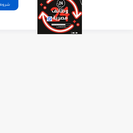
شروط ا
أخبار الو