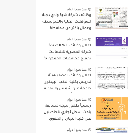
9000 جنيه والتقديم الكترونيا
منذ بضع اعوام
وظائف شركة أندية وادي دجلة
للمؤهلات العليا والمتوسطة
وعمال باكثر من محافظة
منذ بضع اعوام
اعلان وظائف WE الجديدة
شركة المصرية للاتصالات
بجميع محافظات الجمهورية
واستمارة التقديم الالكترونى
منذ بضع اعوام
اعلان وظائف اعضاء هيئة
تدريس بكلية الطب البيطرى
جامعة عين شمس والتقديم
لمدة 15 يوماً من تاريخ نشر
منذ بضع اعوام
الاعلان
رسمياً ظهور نتيجة مسابقة
باحث سجل تجاري للحاصلين
على كلية التجارة والحقوق
واليكم بعض التعليمات
منذ بضع اعوام
الهامة بخصوص المسابقة