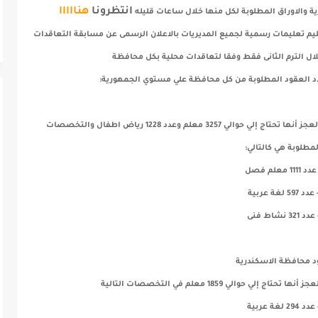
انتظرونا
هنااااا
ة والاوراق المطلوبة لكل منها خلال ساعات قليله
تعليم تعليمات رسمية لجميع المديريات بالاعلان الرسمى عن مسابقة التعاقدات
ال الترم الثانى فقط وفقا لتعاقدات محلية بكل محافظة
د العقود المطلوبة من كل محافظة علي مستوي الجمهورية:
ومنها عقود محافظة القاهرة، حيث كشفت بعد حساب العجز أنها تحتاج إلي حوالي 3257 معلم وعدد 1228 رياض اطفال والتخصصات
لمطلوبة هي كالتالي:
د 1111 معلم فصل
 عدد 597 لغة عربية
عدد 321 نشاط فنى
د محافظة الاسكندرية
والي 1859 معلم في التخصصات التالية
عدد 294 لغة عربية