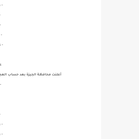
- عدد 5
-
- 
- عدد
- عدد 4
ع
أعلنت محافظة الجيزة بعد حساب العجز أنها تحتاج إلي حوال
- ع
- 
- عدد 9
- عدد 