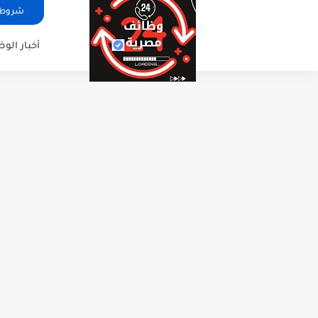
شروط ا
أخبار الو