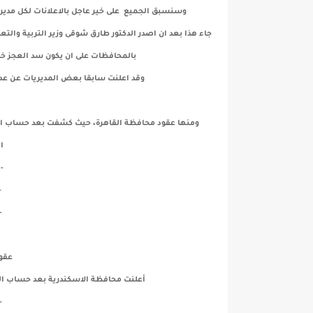
وسنسبق الجميع على خير عاجل بالاعلانات لكل مديري
جاء هذا بعد ان اصدر الدكتور طارق شوقى وزير التربية وال
بالمحافظات على ان يكون سد العجز خل
وقد اعلنت سابقا بعض المديريات عن عد
ا
- عد
-
- 
عقو
أعلنت محافظة الاسكندرية بعد حساب العجز أنها تحتاج إلي ح
- 