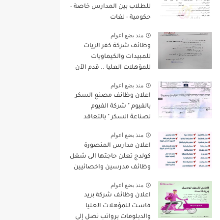
للطلاب بين المدارس خاصة -
حكومية - لغات
منذ بضع اعوام
وظائف شركة كفر الزيات
للمبيدات والكيماويات
للمؤهلات العليا .. قدم الآن
منذ بضع اعوام
اعلان وظائف مصنع السكر
بالفيوم " شركة الفيوم
لصناعة السكر " بالتعاقد
لسنة 2022/2023
منذ بضع اعوام
اعلان مدارس المنصورة
كولدج تعلن حاجتها الى شغل
وظائف مدرسين واخصائيين
واداريين فى مختلف
منذ بضع اعوام
التخصصات للعام الدراسى
اعلان وظائف شركة بريد
الجديد 2022 / 2023
فاست للمؤهلات العليا
والدبلومات برواتب تصل إلي