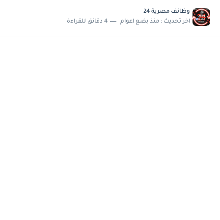
مسابقة وظائف شركة مياه الشرب بدمياط للحاصلين على...
وظائف مصرية 24
هام وعاجل .. اعلان الاختبارات المقررة للمتقدمين لهيئة القومية للإنتاج...
اخر تحديث :
منذ بضع اعوام
4 دقائق للقراءة
وظائف خالية بجريدة الاهرام العدد الاسبوعى بتاريخ الجمعة 19 يوليو.....