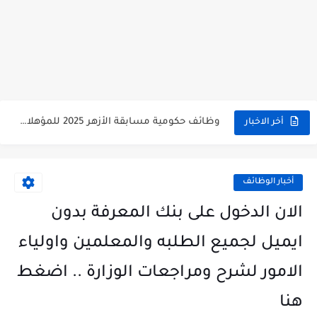
وظائف حكومية مسابقة الأزهر 2025 للمؤهلات والكليات المطلوبة للتقديم لمسابقة...
أخر الاخبار
وظائف خالية بالجهاز القومى للتنسيق الحضاري للحاصلين على مؤهلات عليا...
اعلان وظائف جريدة الاهرام المصرية عدد الجمعة 2025 للمؤهلات...
أخبار الوظائف
وظائف خالية بشركة التنقيب عن البترول للحاصلين على مؤهلات عليا...
الان الدخول على بنك المعرفة بدون
وظائف مجموعة العربى للحاصلين على بكالوريوس الهندسة تخصص ميكانيكا وكهرباء...
ايميل لجميع الطلبه والمعلمين واولياء
اعلان وظائف جريدة الاهرام العدد الاسبوعى بتاريخ اليوم الجمعة 2024/7/26
الامور لشرح ومراجعات الوزارة .. اضغط
فتح باب التقديم بإكاديمية الشرطة للحاصلين على مؤهلات عليا (تجارة...
هنا